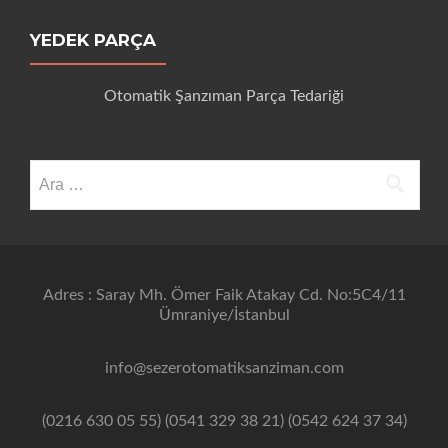
YEDEK PARÇA
Otomatik Şanzıman Parça Tedariği
Arama:
Adres : Saray Mh. Ömer Faik Atakay Cd. No:5C4/11
Ümraniye/İstanbul
info@sezerotomatiksanziman.com
(0216 630 05 55) (0541 329 38 21) (0542 624 37 34)