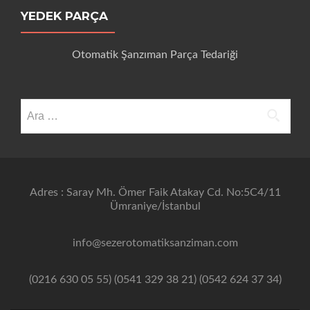
YEDEK PARÇA
Otomatik Şanzıman Parça Tedariği
Arama:
Adres : Saray Mh. Ömer Faik Atakay Cd. No:5C4/11
Ümraniye/İstanbul
info@sezerotomatiksanziman.com
(0216 630 05 55) (0541 329 38 21) (0542 624 37 34)