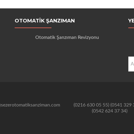
OTOMATIK ŞANZIMAN
Y
Otomatik Şanzıman Revizyonu
Ar
@sezerotomatiksanziman.com
(0216 630 05 55) (0541 329 
(0542 624 37 34)