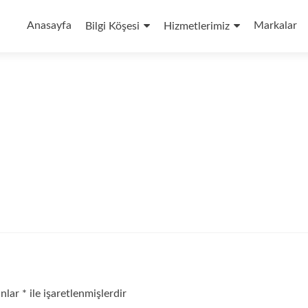
İçeriğe
geç
Anasayfa
Markalar
Bilgi Köşesi
Hizmetlerimiz
anlar
*
ile işaretlenmişlerdir