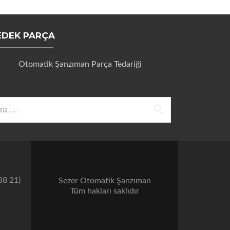
EDEK PARÇA
Otomatik Şanzıman Parça Tedariği
ama:
38 21)
Sezer Otomatik Şanzıman
Tüm hakları saklıdır