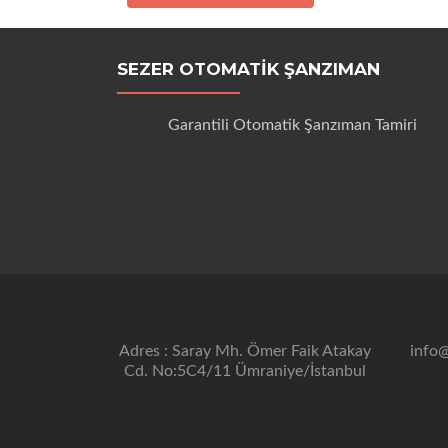
SEZER OTOMATIK ŞANZIMAN
Garantili Otomatik Şanzıman Tamiri
Adres : Saray Mh. Ömer Faik Atakay
info
Cd. No:5C4/11 Ümraniye/İstanbul